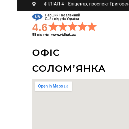
ФІЛІАЛ 4 - Епіцентр, проспект Григоре
Перший Незалежний
Сайт відгуків України
4.6
98
відгуків
|
www.vidhuk.ua
ОФІС
СОЛОМʼЯНКА