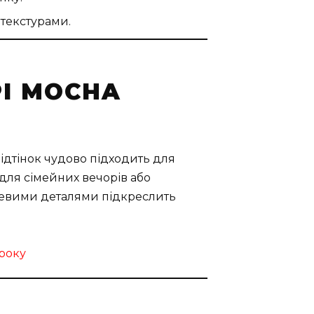
 текстурами.
РІ MOCHA
відтінок чудово підходить для
 для сімейних вечорів або
алевими деталями підкреслить
 року