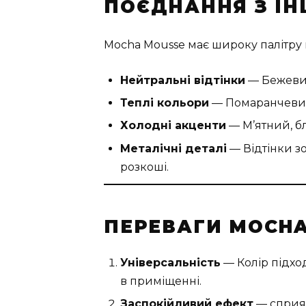
ПОЄДНАННЯ З І
Mocha Mousse має широку палітру 
Нейтральні відтінки
— Бежевий
Теплі кольори
— Помаранчевий
Холодні акценти
— М’ятний, бл
Металічні деталі
— Відтінки зо
розкоші.
ПЕРЕВАГИ MOCHA
Універсальність
— Колір підход
в приміщенні.
Заспокійливий ефект
— сприяє