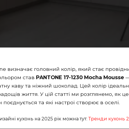
e визначає головний колір, який стає провідни
кольором став
PANTONE 17-1230 Mocha Mousse
—
тну каву та ніжний шоколад. Цей колір ідеаль
радощів життя. У цій статті ми розглянемо, як 
н поєднується та які настрої створює в оселі.
изайні кухонь на 2025 рік можна тут:
Тренди кухонь 