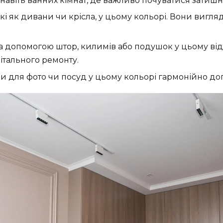
 навіть ванних кімнат, де важливо почуватися затишн
акі як дивани чи крісла, у цьому кольорі. Вони вигл
 допомогою штор, килимів або подушок у цьому відт
ітального ремонту.
ки для фото чи посуд у цьому кольорі гармонійно до