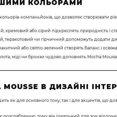
НШИМИ КОЛЬОРАМИ
кольорів-компаньйонів, що дозволяє створювати різн
, кремовий або сірий підкреслять природність і ств
, теракотовий чи гірчичний допоможуть додати дин
акитний або світло-зелений створять баланс і освіжа
лота, міді чи бронзи чудово доповнять Mocha Mousse
 MOUSSE В ДИЗАЙНІ ІНТЕР
ить як для основного тону, так і для акцентів, що до
 розслабленню, тому він ідеальний для зон відпочи