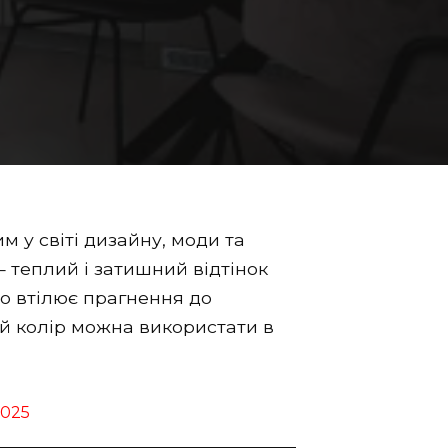
м у світі дизайну, моди та
 теплий і затишний відтінок
но втілює прагнення до
цей колір можна використати в
2025