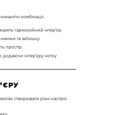
оманітні комбінації:
орять гармонійний інтер’єр.
аміки та затишку.
ть простір.
, додаючи інтер’єру нотку
’ЄРУ
зволяє створювати різні настрої
нку.