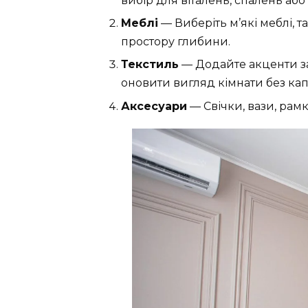
вибір для віталень, спалень або
Меблі
— Виберіть м’які меблі, т
простору глибини.
Текстиль
— Додайте акценти за
оновити вигляд кімнати без кап
Аксесуари
— Свічки, вази, рам