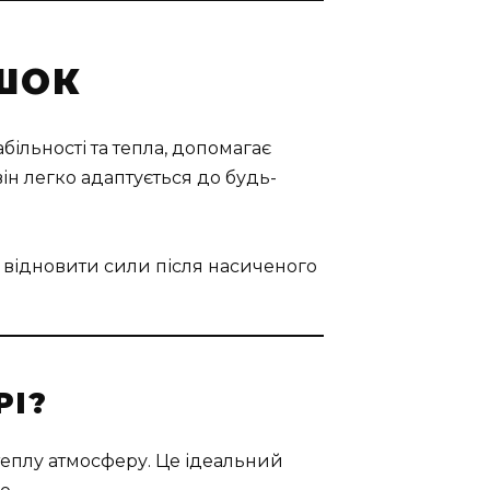
ИШОК
більності та тепла, допомагає
ін легко адаптується до будь-
а відновити сили після насиченого
РІ?
теплу атмосферу. Це ідеальний