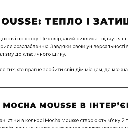
OUSSE: ТЕПЛО І ЗАТ
ість і простоту. Це колір, який викликає відчуття ста
рияє розслабленню. Завдяки своїй універсальності в
алізму до класичного шику.
я тих, хто прагне зробити свій дім місцем, де можн
MOCHA MOUSSE В ІНТЕР’Є
і стіни в кольорі Mocha Mousse створюють м’яку й 