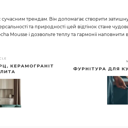
є сучасним трендам. Він допомагає створити затишну
іверсальності та природності цей відтінок стане чу
cha Mousse і дозвольте теплу та гармонії наповнити 
CLE
РЦ, КЕРАМОГРАНІТ
ФУРНІТУРА ДЛЯ К
ПЛИТА