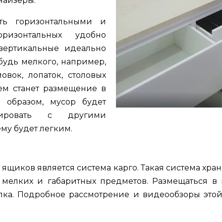
найзеры.
ь горизонтальными и
ризонтальных удобно
вертикальные идеально
будь мелкого, например,
овок, лопаток, столовых
м станет размещение в
 образом, мусор будет
тировать с другими
му будет легким.
щиков является система карго. Такая система хра
 мелких и габаритных предметов. Размещаться в
олка. Подробное рассмотрение и видеообзоры эт