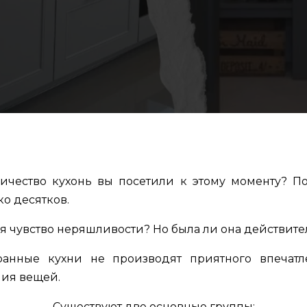
личество кухонь вы посетили к этому моменту? 
о десятков.
ухня чувство неряшливости? Но была ли она действи
нные кухни не производят приятного впечатле
ия вещей.
Существуют две основные группы: