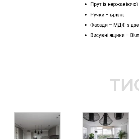
Прут із нержавіючої 
Ручки – врізні;
Фасади – МДФ з дзе
Висувні ящики – Blu
ТИ