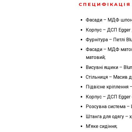
СПЕЦИФІКАЦІЯ
Фасади – МДФ шпон
Корпус – ДСП Egger 
Фурнітура – Петлі Blu
Фасади – МДФ матов
матовий;
Висувні ящики – Blu
Стільниця – Масив д
Підвісне кріплення – 
Корпус – ДСП Egger 
Розсувна система – 
Штанга для одягу – 
М’яке сидіння;