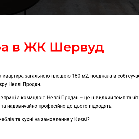
а в ЖК Шервуд
квартира загальною площею 180 м2, поєднала в собі суча
’єру Неллі Продан.
івпраці з командою Неллі Продан – це швидкий темп та чіт
 та надзвичайно професійно до цього підходять.
меблів та кухні на замовлення у Києві?