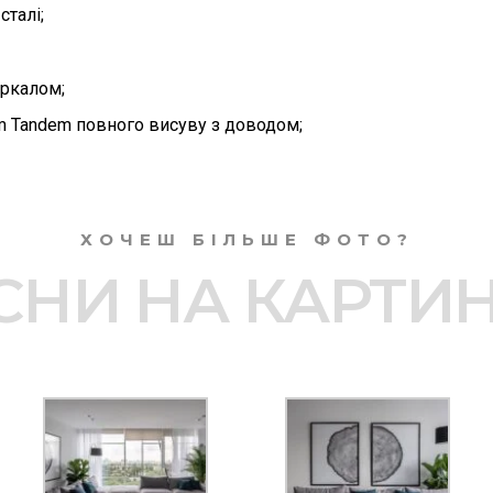
сталі;
ркалом;
m Tandem повного висуву з доводом;
ХОЧЕШ БІЛЬШЕ ФОТО?
СНИ НА КАРТИН