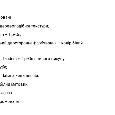
овані;
деревоподібної текстури;
m + Tip-Оn;
ий двостороннє фарбування – колір білий
m Tandem + Tip-Оn повного висуву;
уба;
Italiana Ferrameenta;
білий матовий;
Laguna;
хромована;